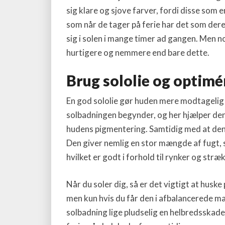
sig klare og sjove farver, fordi disse som e
som når de tager på ferie har det som deres
sig i solen i mange timer ad gangen. Men no
hurtigere og nemmere end bare dette.
Brug sololie og optimé
En god sololie gør huden mere modtagelig 
solbadningen begynder, og her hjælper den 
hudens pigmentering. Samtidig med at den 
Den giver nemlig en stor mængde af fugt,
hvilket er godt i forhold til rynker og str
Når du soler dig, så er det vigtigt at husk
men kun hvis du får den i afbalancerede mæn
solbadning lige pludselig en helbredsskadeli