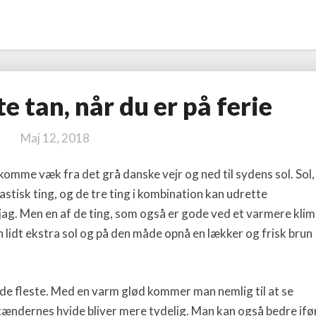
te tan, når du er på ferie
Få
den
flotteste
Maj 12, 2018
tan,
når
t komme væk fra det grå danske vejr og ned til sydens sol. Sol,
du
stisk ting, og de tre ting i kombination kan udrette
er
jag. Men en af de ting, som også er gode ved et varmere klim
på
n lidt ekstra sol og på den måde opnå en lækker og frisk brun
ferie
de fleste. Med en varm glød kommer man nemlig til at se
ændernes hvide bliver mere tydelig. Man kan også bedre ifø