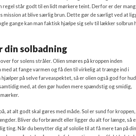
n regel står godt til en lidt mørkere teint. Derfor er der mang
 mission at blive særlig brun. Dette gør de særligt ved at li
gle gange kan man faktisk hjælpe sig selv til lækker solbrun 
r din solbadning
over for solens stråler. Olien smøres på kroppen inden
med at fange varmen og få den til virkelig at trænge ind i
hjælper på selve farveaspektet, så er olien også god for hud
 samtidig med, at den gør huden mere spændstig og smidig,
ækmærker.
e på, at alt godt skal gøres med måde. Sol er sund for kroppen,
gder. Bliver du forbrændt eller ligger du alt for længe, så e
g ting. Når du benytter dig af sololie til at få mere tan på di