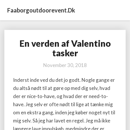
Faaborgoutdoorevent.dk
En verden af Valentino
En
verden
tasker
af
Valentino
November 30, 2018
tasker
Inderst inde ved du det jo godt. Nogle gange er
du altså nødt til at gøre op med dig selv, hvad
der er nice-to-have, og hvad der er need-to-
have. Jeg selv er ofte nødt til lige at tænke mig
om en ekstra gang, inden jeg køber noget nyt til
mig selv. Så jeg har lavet en regel. Jeg må ikke
længere lave impulskøb, medmindre der er